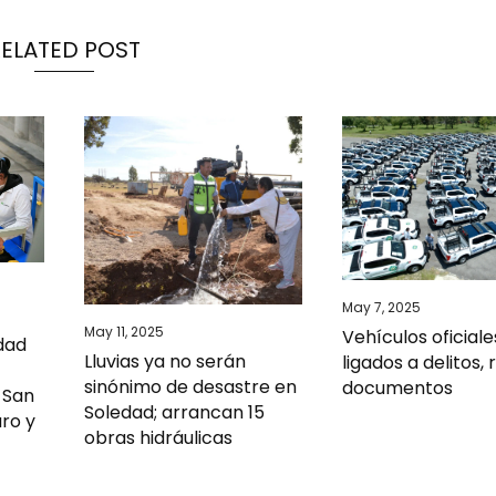
RELATED POST
May 7, 2025
l
May 11, 2025
Vehículos oficiale
idad
Lluvias ya no serán
ligados a delitos,
sinónimo de desastre en
documentos
 San
Soledad; arrancan 15
uro y
obras hidráulicas