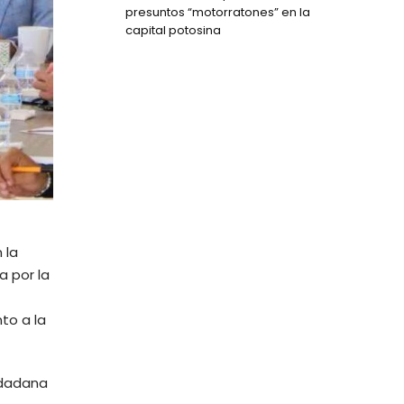
presuntos “motorratones” en la
capital potosina
 la
a por la
to a la
udadana