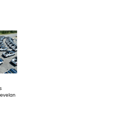
s
 revelan