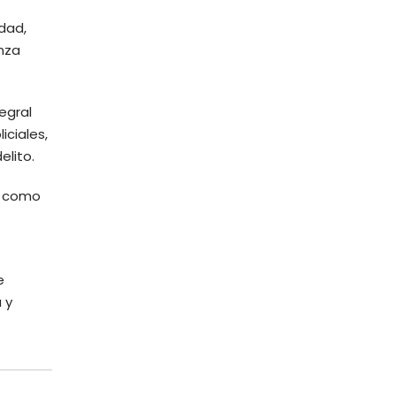
idad,
anza
egral
iciales,
elito.
í como
e
 y