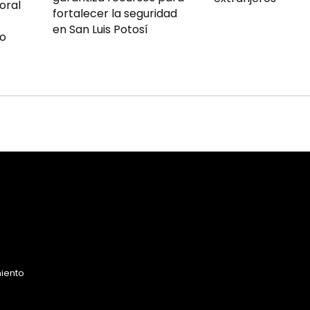
oral
fortalecer la seguridad
en San Luis Potosí
io
miento
o