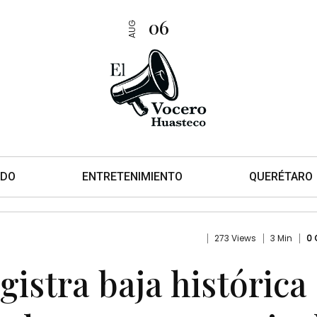
06
AUG
DO
ENTRETENIMIENTO
QUERÉTARO
273 Views
3 Min
0
gistra baja histórica