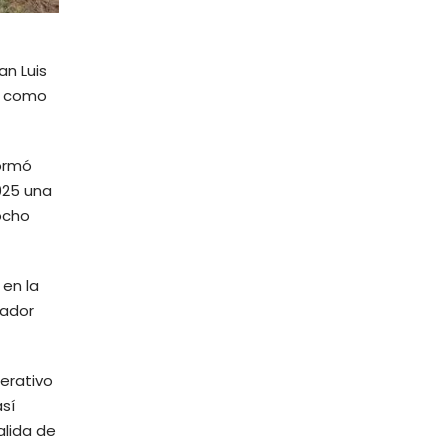
an Luis
se como
formó
025 una
ocho
 en la
nador
erativo
así
alida de