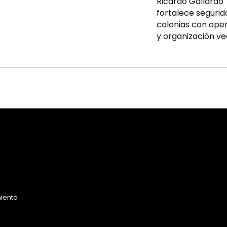
Ricardo Gallardo
fortalece segurid
colonias con ope
y organización ve
miento
o