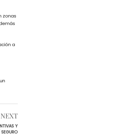
en zonas
 además
ación a
 un
NEXT
NTIVAS Y
Í SEGURO