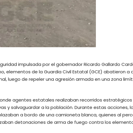
eguridad impulsada por el gobernador Ricardo Gallardo Car
ino, elementos de la Guardia Civil Estatal (GCE) abatieron a 
nal, luego de repeler una agresión armada en una zona limít
 donde agentes estatales realizaban recorridos estratégicos
tivas y salvaguardar a la población. Durante estas acciones, l
plazaban a bordo de una camioneta blanca, quienes al per
ealizaban detonaciones de arma de fuego contra los elemento