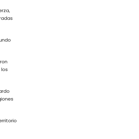
erza,
uradas
gundo
aron
 los
cardo
giones
rritorio