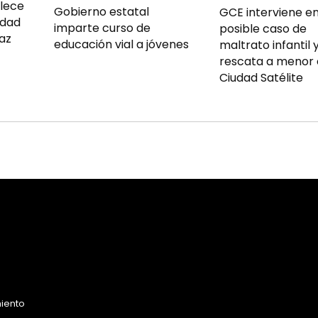
alece
Gobierno estatal
GCE interviene e
idad
imparte curso de
posible caso de
az
educación vial a jóvenes
maltrato infantil 
rescata a menor
Ciudad Satélite
miento