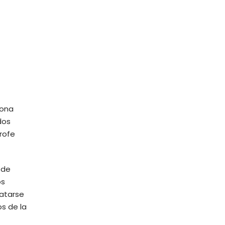
dona
dos
rofe
 de
os
catarse
s de la