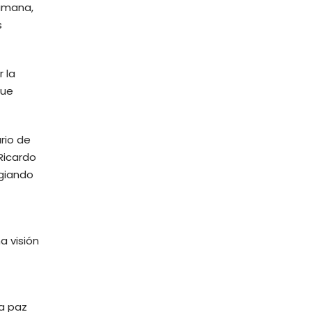
humana,
s
 la
que
ario de
Ricardo
egiando
a visión
ra paz