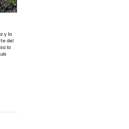
z y la
te del
sa la
uis