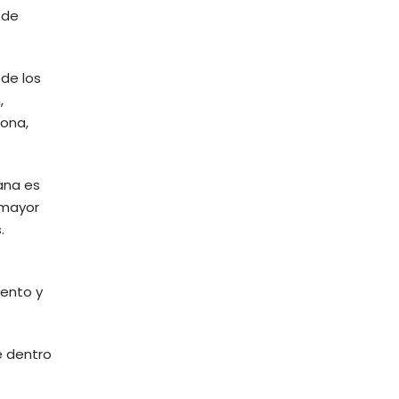
 de
 de los
,
dona,
dana es
 mayor
.
iento y
e dentro