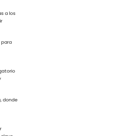
s a los
ir
s para
gatorio
y
a, donde
r