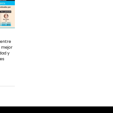
 entre
 mejor
dad y
es