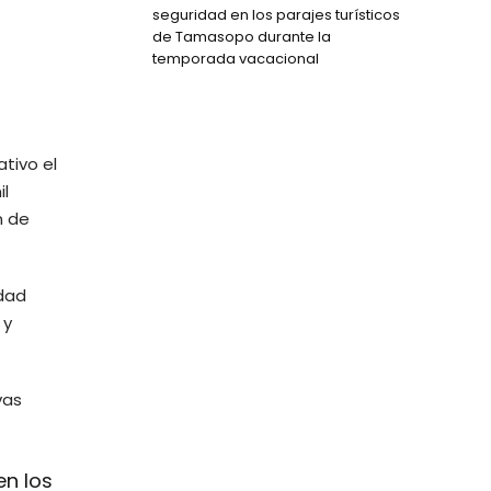
seguridad en los parajes turísticos
de Tamasopo durante la
temporada vacacional
tivo el
il
n de
idad
 y
vas
en los