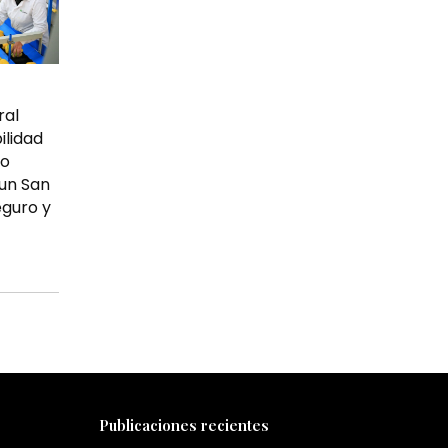
ral
ilidad
do
 un San
eguro y
Publicaciones recientes