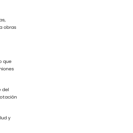
as,
a obras
io que
uniones
e del
Votación
lud y