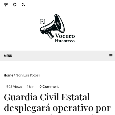
☰
Home
>
San Luis Potosí
503 Views
1 Min
0 Comment
Guardia Civil Estatal
desplegará operativo por