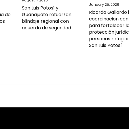
August 11, 2025
January 25, 2026
San Luis Potosí y
Ricardo Gallardo
ia de
Guanajuato refuerzan
coordinación co
ios
blindaje regional con
para fortalecer l
s
acuerdo de seguridad
protección jurídi
personas refugia
San Luis Potosí