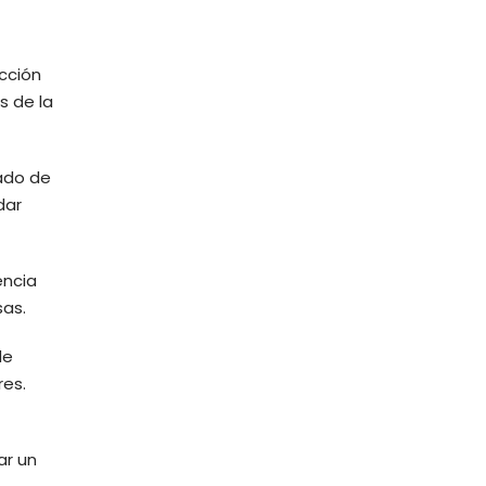
cción
s de la
zado de
dar
encia
sas.
de
res.
ar un