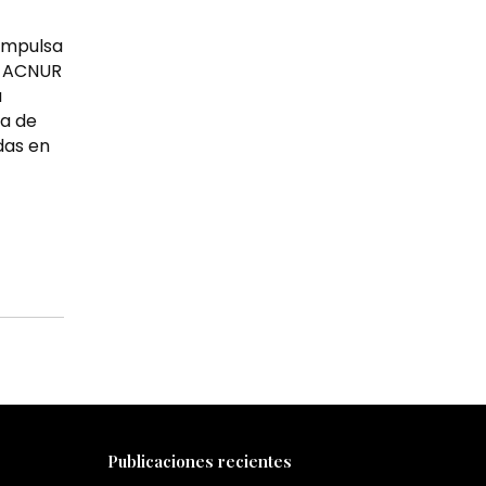
 impulsa
n ACNUR
a
ca de
das en
Publicaciones recientes