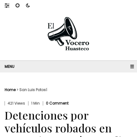
☰
Home
>
San Luis Potosí
421 Views
1 Min
0 Comment
Detenciones por
vehículos robados en