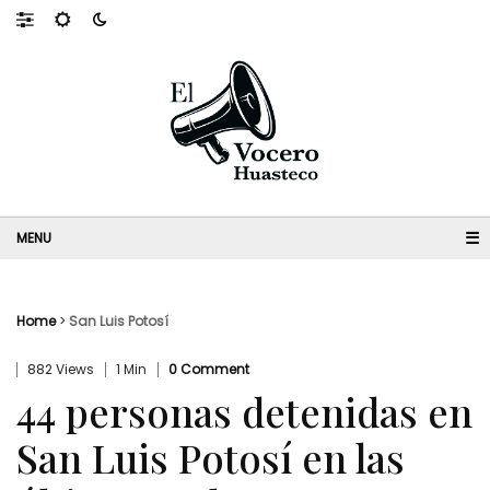
☰
Home
>
San Luis Potosí
882 Views
1 Min
0 Comment
44 personas detenidas en
San Luis Potosí en las