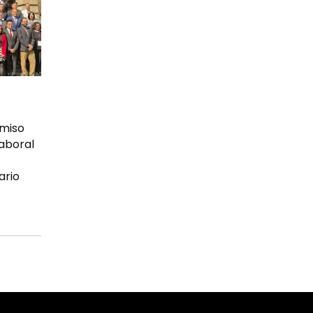
miso
laboral
ario