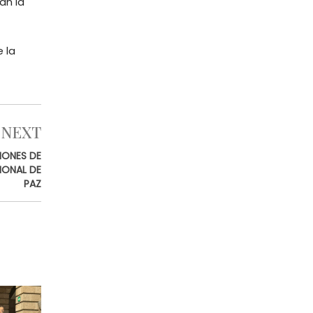
an la
 la
NEXT
IONES DE
IONAL DE
PAZ