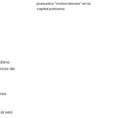
presuntos “motorratones” en la
capital potosina
adana
ancia de
eres
tal sea