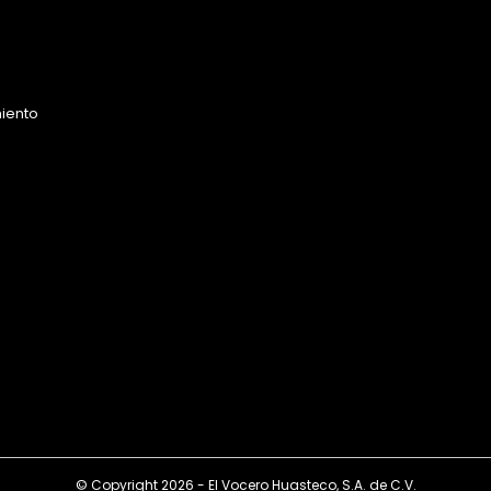
miento
o
© Copyright 2026 - El Vocero Huasteco, S.A. de C.V.