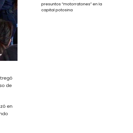
presuntos “motorratones” en la
capital potosina
ntregó
eso de
izó en
ando