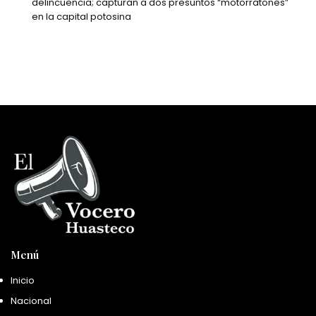
delincuencia; capturan a dos presuntos “motorratones”
en la capital potosina
Menú
Inicio
Nacional