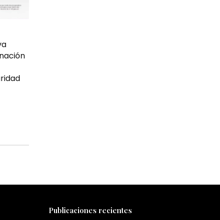
va
inación
uridad
Publicaciones recientes