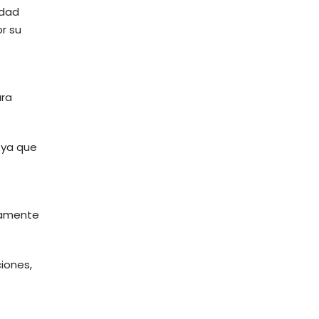
idad
r su
ara
 ya que
ivamente
iones,