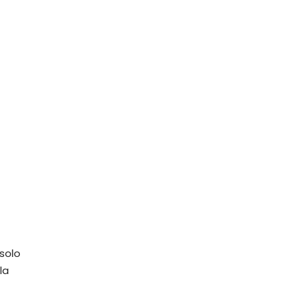
solo
la