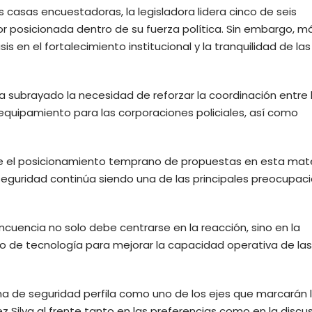
 casas encuestadoras, la legisladora lidera cinco de seis
 posicionada dentro de su fuerza política. Sin embargo, má
s en el fortalecimiento institucional y la tranquilidad de las
ha subrayado la necesidad de reforzar la coordinación entre 
equipamiento para las corporaciones policiales, así como
ue el posicionamiento temprano de propuestas en esta mat
a seguridad continúa siendo una de las principales preocupac
ncuencia no solo debe centrarse en la reacción, sino en la
 uso de tecnología para mejorar la capacidad operativa de las
ma de seguridad perfila como uno de los ejes que marcarán 
z Silva al frente tanto en las preferencias como en la discu