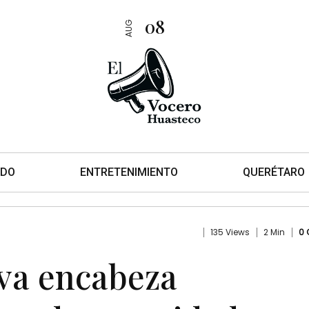
08
AUG
DO
ENTRETENIMIENTO
QUERÉTARO
135 Views
2 Min
0
lva encabeza