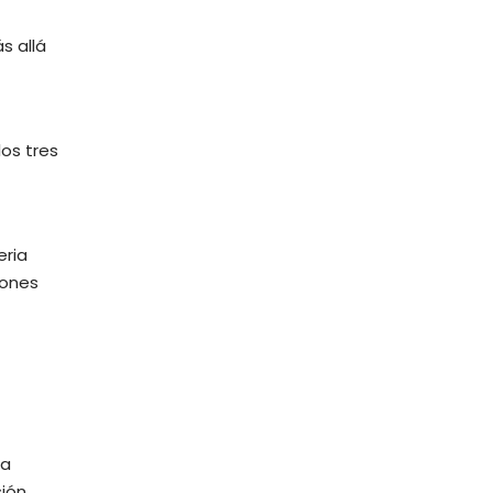
s allá
los tres
eria
iones
la
sión