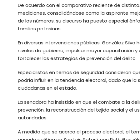
De acuerdo con el comparativo reciente de distintas
mediciones, consolidándose como la aspirante mejor
de los números, su discurso ha puesto especial énfasi
familias potosinas.
En diversas intervenciones públicas, González Silva 
niveles de gobierno, impulsar mayor capacitación y 
fortalecer las estrategias de prevención del delito.
Especialistas en temas de seguridad consideran q
podría influir en la tendencia electoral, dado que l
ciudadanas en el estado.
La senadora ha insistido en que el combate a la deli
prevención, la reconstrucción del tejido social y el
autoridades.
A medida que se acerca el proceso electoral, el te
agenda política en San Luis Potosí, con Ruth Gonzále