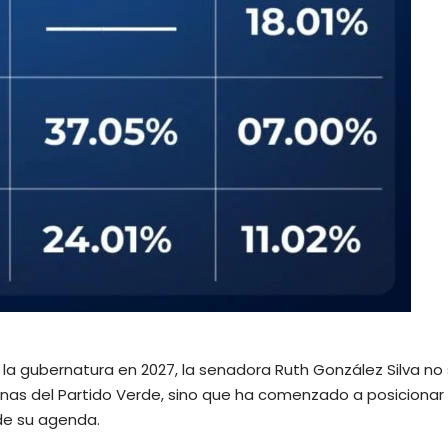
la gubernatura en 2027, la senadora Ruth González Silva no 
nas del Partido Verde, sino que ha comenzado a posicionar 
 de su agenda.