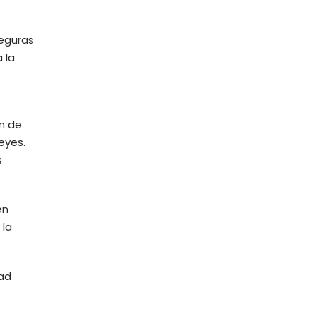
seguras
 la
n de
eyes.
s
en
 la
dad