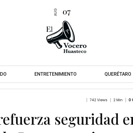
07
AUG
DO
ENTRETENIMIENTO
QUERÉTARO
742 Views
2 Min
0
refuerza seguridad e