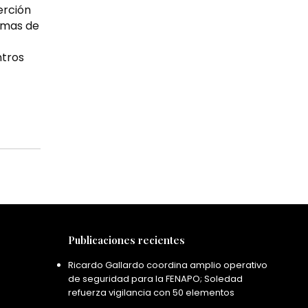
erción
amas de
ntros
Publicaciones recientes
Ricardo Gallardo coordina amplio operativo
de seguridad para la FENAPO; Soledad
refuerza vigilancia con 50 elementos