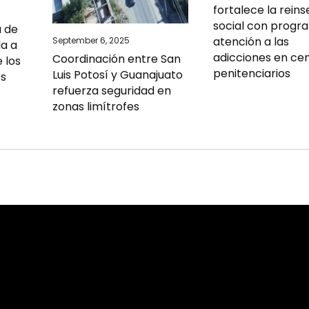
fortalece la reins
social con progr
a de
atención a las
September 6, 2025
da a
adicciones en ce
Coordinación entre San
e los
penitenciarios
Luis Potosí y Guanajuato
os
refuerza seguridad en
zonas limítrofes