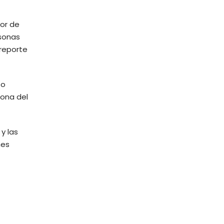
dor de
rsonas
 reporte
to
zona del
y las
nes