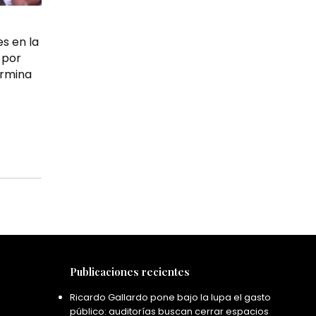
s en la
 por
ermina
Publicaciones recientes
Ricardo Gallardo pone bajo la lupa el gasto
público: auditorías buscan cerrar espacios