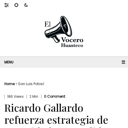
☰
Home
>
San Luis Potosí
186 Views
2 Min
0 Comment
Ricardo Gallardo
refuerza estrategia de