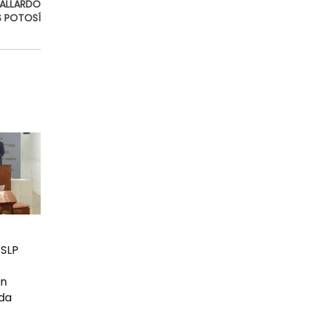
GALLARDO
S POTOSÍ
 SLP
en
ada