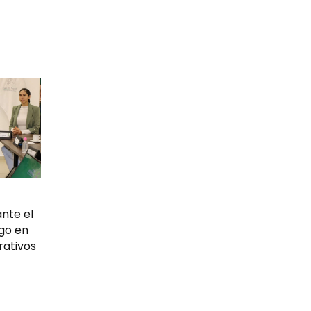
nte el
rgo en
rativos