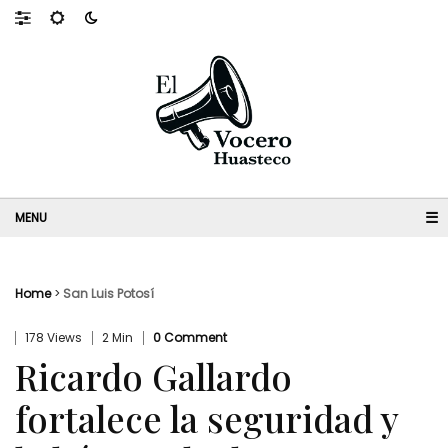
☰
Home
>
San Luis Potosí
178 Views
2 Min
0 Comment
Ricardo Gallardo
fortalece la seguridad y