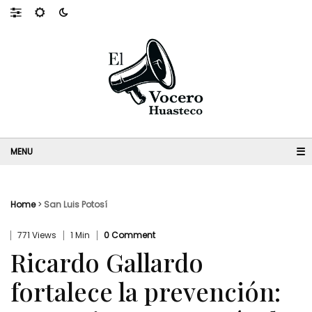
☰
Home
>
San Luis Potosí
771 Views
1 Min
0 Comment
Ricardo Gallardo
fortalece la prevención: