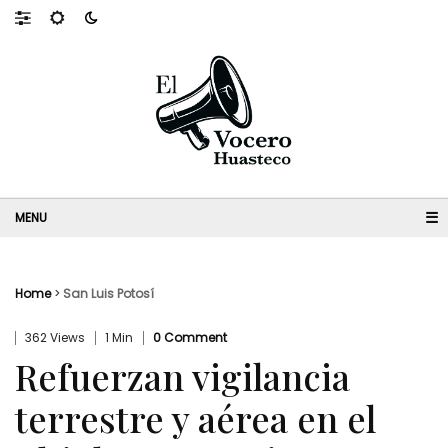
☰
Home
>
San Luis Potosí
362 Views
1 Min
0 Comment
Refuerzan vigilancia
terrestre y aérea en el