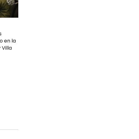
s
o en la
 Villa