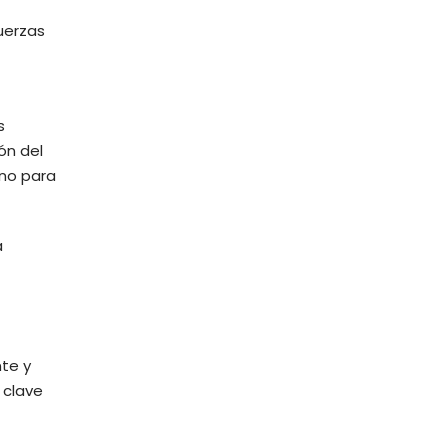
uerzas
s
ón del
ano para
a
te y
 clave