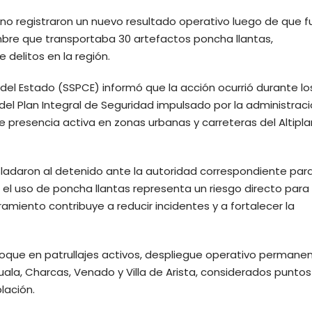
ino registraron un nuevo resultado operativo luego de que f
bre que transportaba 30 artefactos poncha llantas,
 delitos en la región.
del Estado (SSPCE) informó que la acción ocurrió durante lo
l Plan Integral de Seguridad impulsado por la administraci
presencia activa en zonas urbanas y carreteras del Altipl
sladaron al detenido ante la autoridad correspondiente par
 el uso de poncha llantas representa un riesgo directo para
ramiento contribuye a reducir incidentes y a fortalecer la
oque en patrullajes activos, despliegue operativo permanen
ala, Charcas, Venado y Villa de Arista, considerados puntos
lación.