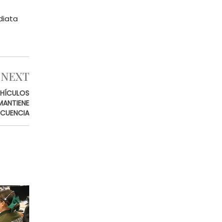
diata
NEXT
EHÍCULOS
MANTIENE
NCUENCIA