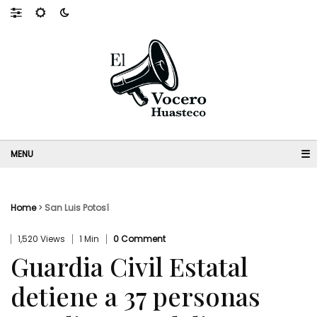
☰
Home
>
San Luis Potosí
1,520 Views
1 Min
0 Comment
Guardia Civil Estatal
detiene a 37 personas