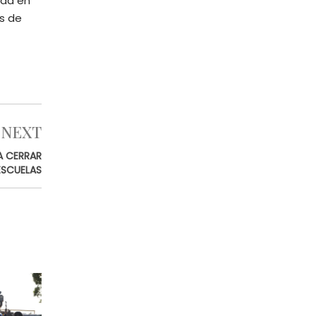
ada en
os de
NEXT
A CERRAR
ESCUELAS