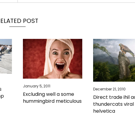
RELATED POST
January 5, 2011
s
December 21, 2010
Excluding well a some
mp
Direct trade ihil a
hummingbird meticulous
thundercats viral
helvetica