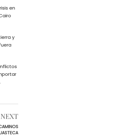
isis en
Cairo
ierra y
fuera
nflictos
importar
.
NEXT
 CAMINOS
HUASTECA