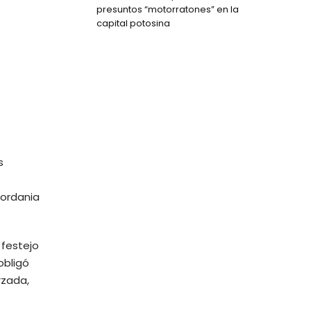
presuntos “motorratones” en la
capital potosina
s
Jordania
 festejo
obligó
rzada,