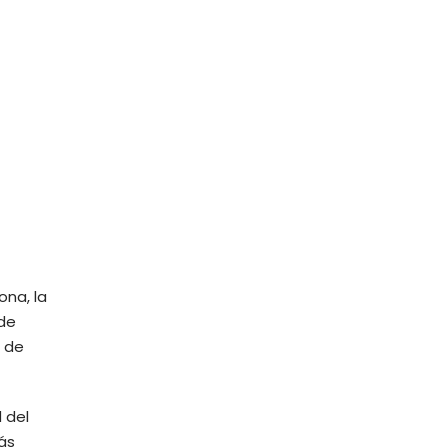
ona, la
 de
o de
 del
ás