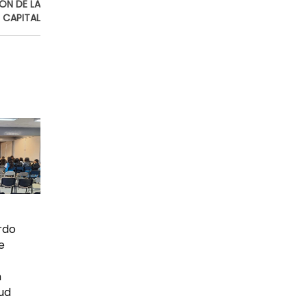
ÓN DE LA
CAPITAL
rdo
e
n
ud