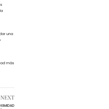
as
la
ndar una
o
idad más
NEXT
OXIMIDAD