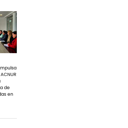
 impulsa
n ACNUR
a
ca de
das en