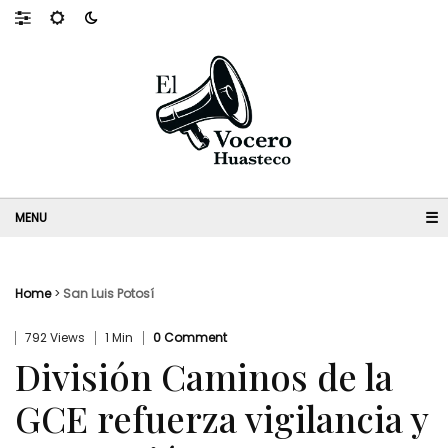
☰
Home
>
San Luis Potosí
792 Views
1 Min
0 Comment
División Caminos de la
GCE refuerza vigilancia y