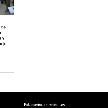
 de
a
 en
anjo
Publicaciones recientes