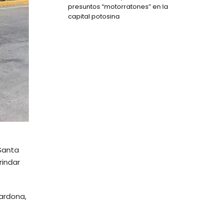
presuntos “motorratones” en la
capital potosina
 Santa
rindar
Cardona,