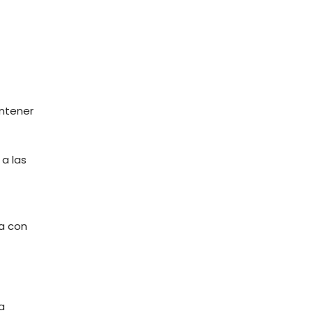
antener
 a las
ra con
a