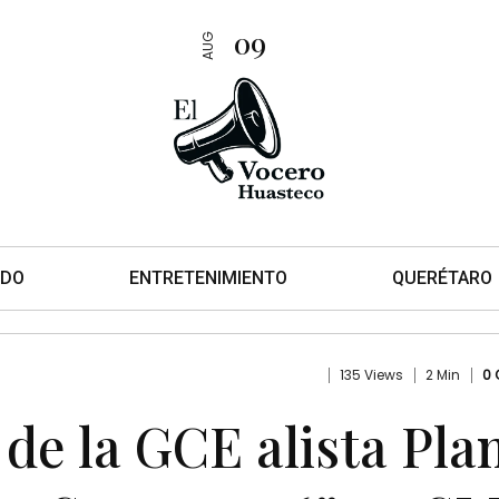
09
AUG
DO
ENTRETENIMIENTO
QUERÉTARO
135 Views
2 Min
0
de la GCE alista Pla