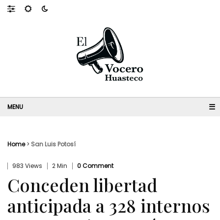
☰
Home
>
San Luis Potosí
983 Views
2 Min
0 Comment
Conceden libertad
anticipada a 328 internos