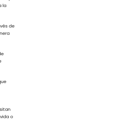
 la
avés de
anera
de
e
que
sitan
vida o