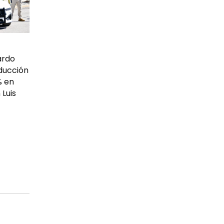
ardo
ducción
% en
 Luis