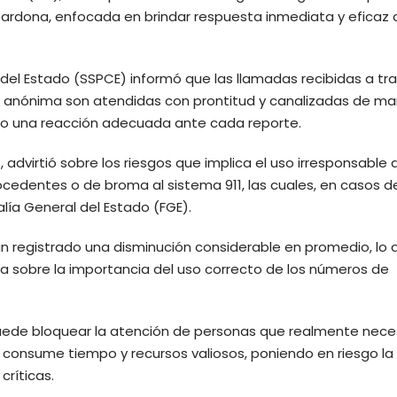
Cardona, enfocada en brindar respuesta inmediata y eficaz a
del Estado (SSPCE) informó que las llamadas recibidas a tr
a anónima son atendidas con prontitud y canalizadas de m
do una reacción adecuada ante cada reporte.
 advirtió sobre los riesgos que implica el uso irresponsable 
ocedentes o de broma al sistema 911, las cuales, en casos d
alía General del Estado (FGE).
n registrado una disminución considerable en promedio, lo 
na sobre la importancia del uso correcto de los números de
uede bloquear la atención de personas que realmente nece
consume tiempo y recursos valiosos, poniendo en riesgo la 
críticas.