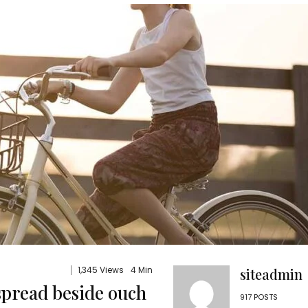
1,345 Views
4 Min
siteadmin
spread beside ouch
917
POSTS