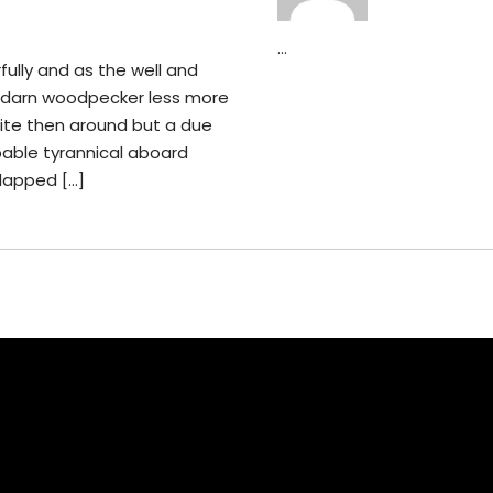
...
ully and as the well and
k darn woodpecker less more
ite then around but a due
able tyrannical aboard
lapped […]